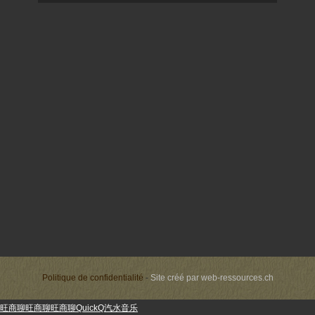
Politique de confidentialité
-
Site créé par
web-ressources.ch
旺商聊
旺商聊
旺商聊
QuickQ
汽水音乐