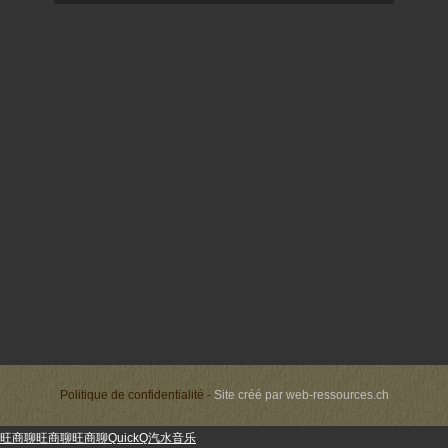
Politique de confidentialité
-
Site créé par
web-ressources.ch
旺商聊
旺商聊
旺商聊
QuickQ
汽水音乐