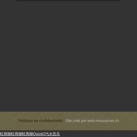
Politique de confidentialité
-
Site créé par
web-ressources.ch
旺商聊
旺商聊
旺商聊
QuickQ
汽水音乐