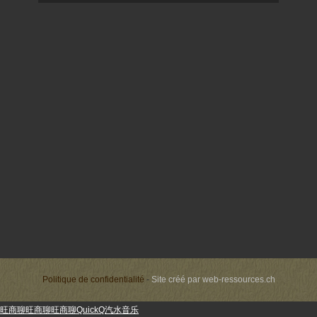
Politique de confidentialité
-
Site créé par
web-ressources.ch
旺商聊
旺商聊
旺商聊
QuickQ
汽水音乐